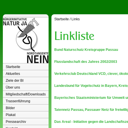
Startseite
/
Links
Bund Naturschutz Kreisgruppe Passau
Flusslandschaft des Jahres 2002/2003
Startseite
Aktuelles
Verkehrsclub Deutschland VCD, clever, ökolo
Ziele der BI
Landesbund für Vogelschutz in Bayern, Krei
Über uns
Mitgliedschaft/Downloads
Bayerisches Staatsministerium für Umwelt 
Trassenführung
Bilder
Tatennetz Passau, Passauer Netz für freiwil
Plakat
Pressearchiv
Das Areal - Initiative gegen die Landschafts