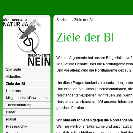
Startseite
/
Ziele der BI
Welche Argumente hat unsere Bürgerinitiative?
Wie lief die Debatte über die Nordtangente bis
Startseite
Und vor allem: Wird die Nordtangente gebaut?
Aktuelles
Um diese Fragen konkret zu beantworten, haben 
Ziele der BI
Dort erhalten Sie Hintergrundinformationen, die
Über uns
Nordtangenten-Experten! Wir freuen uns, wenn
Mitgliedschaft/Downloads
Nordtangenten-Experten: Mit unseren Informat
Trassenführung
gleichen Parolen.
Bilder
Plakat
Wir sind entschieden gegen die Nordtangente
Pressearchiv
Weil sie wertvolle Naturräume und unschätzbare
die Halser Ilzschleifen stellt den hohen Wert d